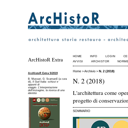
HOME
INFO
LOGIN
CE
ArcHistoR Extra
AVVISI
ARCHISTOR
NORME
Home
>
Archivio
>
N. 2 (2018)
ArcHistoR Extra 5/2019
N. 2 (2018)
B. Mussari, G. Scamardì (a cura
di),
Il Sud Italia: schizzi e
appunti di
viaggio. L'interpretazione
dell'immagine, la ricerca di una
L'architettura come oper
identità
progetto di conservazio
SOMMARIO