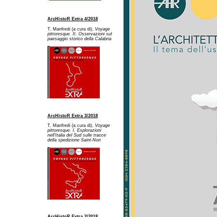
ArcHistoR Extra 4/2018
T. Manfredi (a cura di),
Voyage
pittoresque. II. Osservazioni sul
paesaggio storico della Calabria
ArcHistoR Extra 3/2018
T. Manfredi (a cura di),
Voyage
pittoresque. I. Esplorazioni
nell'Italia del Sud sulle tracce
della spedizione Saint-Non
ArcHistoR Extra 2/2018