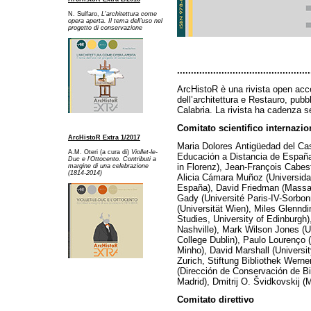
N. Sulfaro,
L'architettura come
opera aperta. Il tema dell'uso nel
progetto di conservazione
................................................
ArcHistoR è una rivista open acce
dell’architettura e Restauro, pubb
Calabria. La rivista ha cadenza s
Comitato scientifico internazio
ArcHistoR Extra 1/2017
Maria Dolores
Antigüedad del Cas
A.M. Oteri (a cura di)
Viollet-le-
Educación a Distancia de Españ
Duc e l'Ottocento. Contributi a
in Florenz), Jean-François Cabes
margine di una celebrazione
(1814-2014)
Alicia Cámara Muñoz (Universida
España), David Friedman (Massac
Gady (Université Paris-IV-Sorbo
(Universität Wien), Miles Glenndi
Studies, University of Edinburgh)
Nashville), Mark Wilson Jones (Un
College Dublin), Paulo Lourenço (
Minho), David Marshall (Universi
Zurich, Stiftung Bibliothek Wern
(Dirección de Conservación de Bie
Madrid), Dmitrij O. Švidkovskij 
Comitato direttivo